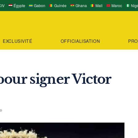
IV
Égypte
Gabon
Guinée
Ghana
Mali
Maroc
Nigé
EXCLUSIVITÉ
OFFICIALISATION
PRO
our signer Victor
to