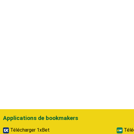
Applications de bookmakers
Télécharger 1xBet
Télé