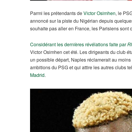
Parmi les prétendants de
Victor Osimhen
, le PSG
annoncé sur la piste du Nigérian depuis quelque
souhaite pas aller en France, les Parisiens sont o
Considérant les dernières révélations faite par
R
Victor Osimhen cet été. Les dirigeants du club étu
un possible départ, Naples réclamerait au moins
ambitions du PSG et qui attire les autres clubs t
Madrid
.