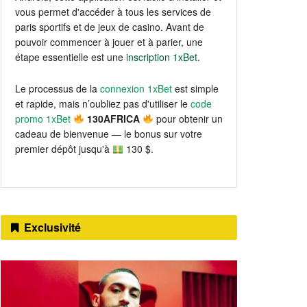
vous permet d'accéder à tous les services de
paris sportifs et de jeux de casino. Avant de
pouvoir commencer à jouer et à parier, une
étape essentielle est une
inscription 1xBet
.
Le processus de la
connexion 1xBet
est simple
et rapide, mais n’oubliez pas d'utiliser le
code
promo 1xBet
130AFRICA
pour obtenir un
cadeau de bienvenue — le bonus sur votre
premier dépôt jusqu'à
130 $.
Exclusivité