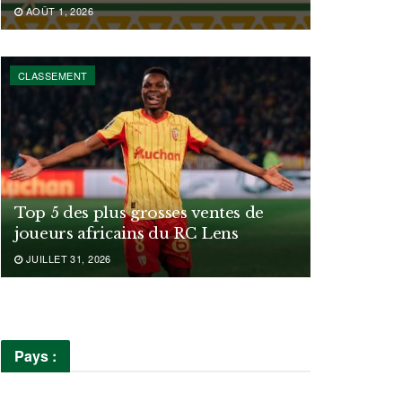
AOÛT 1, 2026
CLASSEMENT
Top 5 des plus grosses ventes de
joueurs africains du RC Lens
JUILLET 31, 2026
Pays :