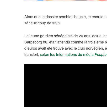
Alors que le dossier semblait bouclé, le recrute
sérieux coup de frein.
Le jeune gardien sénégalais de 20 ans, actuell
Sarpsborg 08, était attendu comme la troisième re
d’euros avait été trouvé avec le club norvégien, e
transfert,
selon les informations du média
Peuple