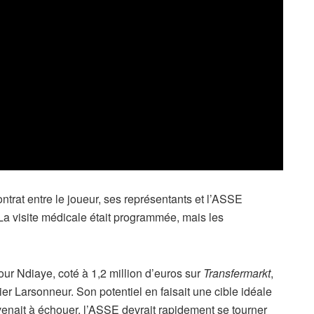
trat entre le joueur, ses représentants et l’ASSE
 La visite médicale était programmée, mais les
ur Ndiaye, coté à 1,2 million d’euros sur
Transfermarkt
,
r Larsonneur. Son potentiel en faisait une cible idéale
t venait à échouer, l’ASSE devrait rapidement se tourner