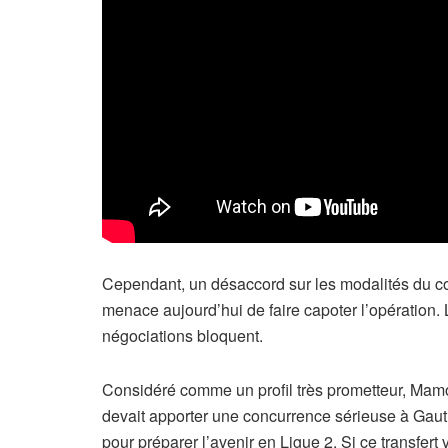
Cependant, un désaccord sur les modalités du con
menace aujourd’hui de faire capoter l’opération.
négociations bloquent.
Considéré comme un profil très prometteur, Mamo
devait apporter une concurrence sérieuse à Gautie
pour préparer l’avenir en Ligue 2. Si ce transfer