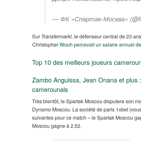
— ФК «Спартак-Москва» (@fcs
Sur
Transfermarkt
, le défenseur central de 23 an
Christopher
Wooh percevait un salaire annuel d
Top 10 des meilleurs joueurs cameroun
Zambo Anguissa, Jean Onana et plus : 
camerounais
Très bientôt, le Spartak Moscou disputera son m
Dynamo Moscou. La société de paris 1xbet (vo
suivantes pour ce match – le Spartak Moscou gag
Moscou gagne à 2,52.