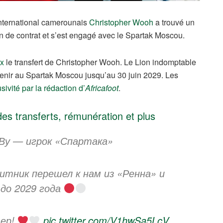
’international camerounais
Christopher Wooh
a trouvé un
n de contrat et s’est engagé avec le Spartak Moscou.
ux
le transfert de Christopher Wooh. Le Lion indomptable
avenir au Spartak Moscou jusqu’au 30 juin 2029. Les
sivité par la rédaction d’
Africafoot
.
es transferts, rémunération et plus
Ву — игрок «Спартака»
тник перешел к нам из «Ренна» и
 до 2029 года
фер!
pic.twitter.com/V1hwSa5LcV