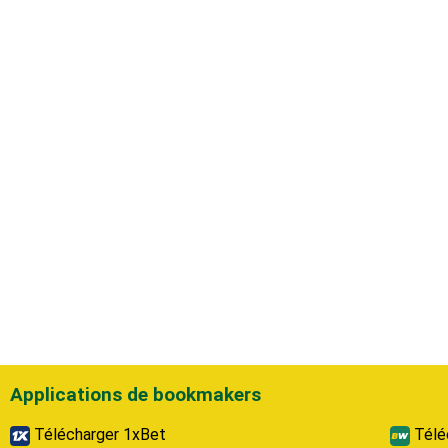
Applications de bookmakers
Télécharger 1xBet
Télé