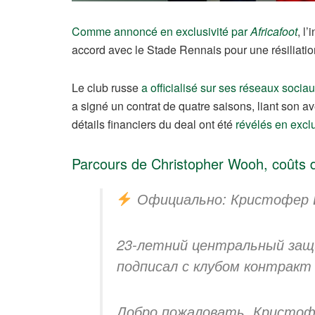
Comme annoncé en exclusivité par
Africafoot
, l
accord avec le Stade Rennais pour une résiliatio
Le club russe
a officialisé sur ses réseaux socia
a signé un contrat de quatre saisons, liant son 
détails financiers du deal ont été
révélés en exclu
Parcours de Christopher Wooh, coûts d
Официально: Кристофер 
23-летний центральный защи
подписал с клубом контракт
Добро пожаловать, Кристо