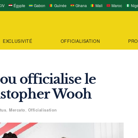
IV
Égypte
Gabon
Guinée
Ghana
Mali
Maroc
Nigé
EXCLUSIVITÉ
OFFICIALISATION
PRO
u officialise le
ristopher Wooh
tus
,
Mercato
,
Officialisation