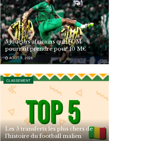
5 joueurs africains que l’OM
pourrait prendre pour 10 M€
AOÛT 5, 2026
CLASSEMENT
Les 5 transferts les plus chers de
l’histoire du football malien