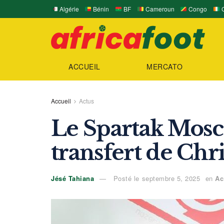
Algérie
Bénin
BF
Cameroun
Congo
C
ACCUEIL
MERCATO
Accueil
Actus
Le Spartak Mosco
transfert de Ch
Jésé Tahiana
Posté le septembre 5, 2025
en
Ac