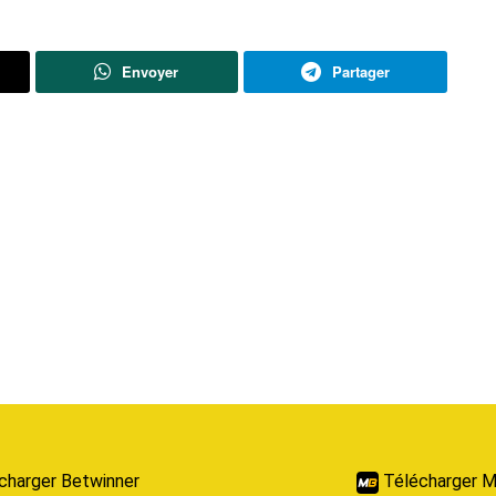
Envoyer
Partager
charger Betwinner
Télécharger M