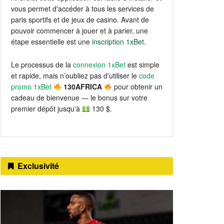
vous permet d'accéder à tous les services de
paris sportifs et de jeux de casino. Avant de
pouvoir commencer à jouer et à parier, une
étape essentielle est une
inscription 1xBet
.
Le processus de la
connexion 1xBet
est simple
et rapide, mais n’oubliez pas d'utiliser le
code
promo 1xBet
130AFRICA
pour obtenir un
cadeau de bienvenue — le bonus sur votre
premier dépôt jusqu'à
130 $.
Exclusivité