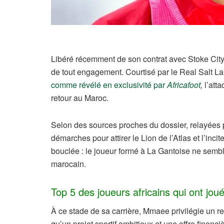
Libéré récemment de son contrat avec Stoke City,
de tout engagement. Courtisé par le Real Salt Lak
comme révélé en exclusivité par
Africafoot
,
l’atta
retour au Maroc.
Selon des sources proches du dossier, relayées
démarches pour attirer le Lion de l’Atlas et l’incite
bouclée : le joueur formé à La Gantoise ne sembl
marocain.
Top 5 des joueurs africains qui ont jo
À ce stade de sa carrière, Mmaee privilégie un re
qu’un projet sportif ambitieux et une offre financ