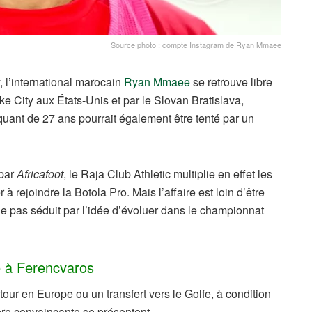
Source photo : compte Instagram de Ryan Mmaee
 l’international marocain
Ryan Mmaee
se retrouve libre
e City aux États-Unis et par le Slovan Bratislava,
quant de 27 ans pourrait également être tenté par un
 par
Africafoot
, le Raja Club Athletic multiplie en effet les
r à rejoindre la Botola Pro. Mais l’affaire est loin d’être
e pas séduit par l’idée d’évoluer dans le championnat
ué à Ferencvaros
tour en Europe ou un transfert vers le Golfe, à condition
ière convaincante se présentent.