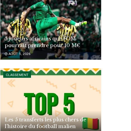
5 joueurs africains que l’OM
pourrait prendre pour 10 M€
AOÛT 5, 2026
CLASSEMENT
Les 5 transferts les plus chers de
l’histoire du football malien