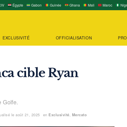
IV
Égypte
Gabon
Guinée
Ghana
Mali
Maroc
Nigé
EXCLUSIVITÉ
OFFICIALISATION
PRO
ca cible Ryan
e Golfe.
ualisé le août 21, 2025
en
Exclusivité
,
Mercato