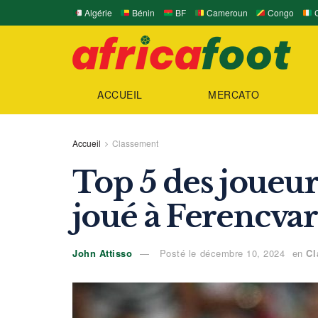
Algérie
Bénin
BF
Cameroun
Congo
C
ACCUEIL
MERCATO
Accueil
Classement
Top 5 des joueurs
joué à Ferencva
John Attisso
Posté le décembre 10, 2024
en
Cl