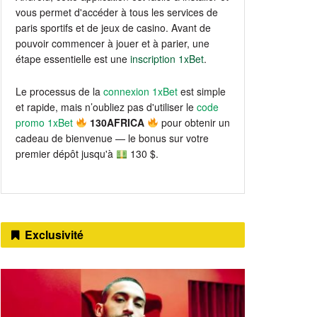
vous permet d'accéder à tous les services de
paris sportifs et de jeux de casino. Avant de
pouvoir commencer à jouer et à parier, une
étape essentielle est une
inscription 1xBet
.
Le processus de la
connexion 1xBet
est simple
et rapide, mais n’oubliez pas d'utiliser le
code
promo 1xBet
130AFRICA
pour obtenir un
cadeau de bienvenue — le bonus sur votre
premier dépôt jusqu'à
130 $.
Exclusivité