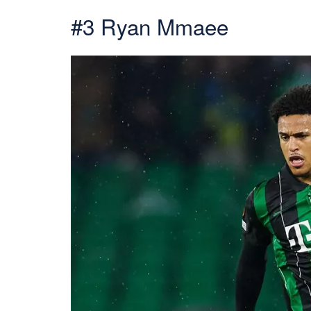
#3 Ryan Mmaee