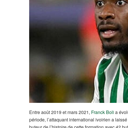
Entre août 2019 et mars 2021,
Franck Boli
a évol
période, l’attaquant international ivoirien a laissé
buteur de l’histoire de cette formation avec 42 b