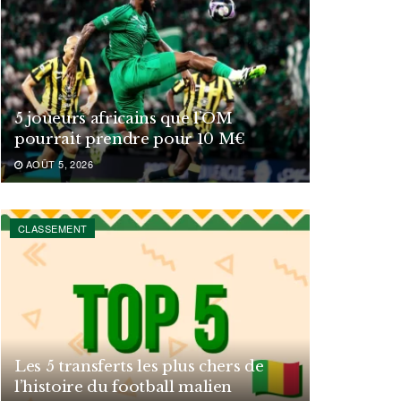
5 joueurs africains que l’OM
pourrait prendre pour 10 M€
AOÛT 5, 2026
CLASSEMENT
Les 5 transferts les plus chers de
l’histoire du football malien