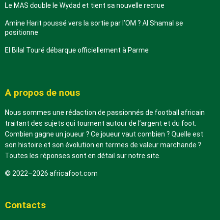
Le MAS double le Wydad et tient sa nouvelle recrue
Amine Harit poussé vers la sortie par l’OM ? Al Shamal se
positionne
El Bilal Touré débarque officiellement à Parme
A propos de nous
Nous sommes une rédaction de passionnés de football africain
traitant des sujets qui tournent autour de l’argent et du foot.
Combien gagne un joueur ? Ce joueur vaut combien ? Quelle est
son histoire et son évolution en termes de valeur marchande ?
Toutes les réponses sont en détail sur notre site.
© 2022–2026 africafoot.com
Contacts