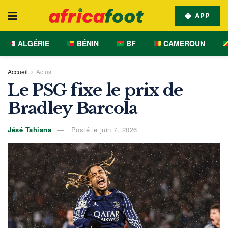
APP
ALGÉRIE
BÉNIN
BF
CAMEROUN
Accueil
Actus
Le PSG fixe le prix de
Bradley Barcola
Jésé Tahiana
Posté le juin 7, 2026