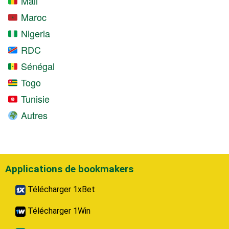
Mali
Maroc
Nigeria
RDC
Sénégal
Togo
Tunisie
Autres
Applications de bookmakers
Télécharger 1xBet
Télécharger 1Win