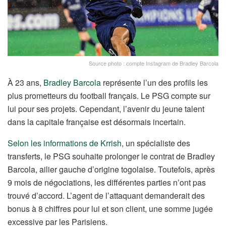
Source photo : compte Instagram de Bradley Barcola
À 23 ans,
Bradley Barcola
représente l’un des profils les
plus prometteurs du football français. Le PSG compte sur
lui pour ses projets. Cependant, l’avenir du jeune talent
dans la capitale française est désormais incertain.
Selon les informations de Krrish
, un spécialiste des
transferts, le PSG souhaite prolonger le contrat de Bradley
Barcola, ailier gauche d’origine togolaise. Toutefois, après
9 mois de négociations, les différentes parties n’ont pas
trouvé d’accord. L’agent de l’attaquant demanderait des
bonus à 8 chiffres pour lui et son client, une somme jugée
excessive par les Parisiens.