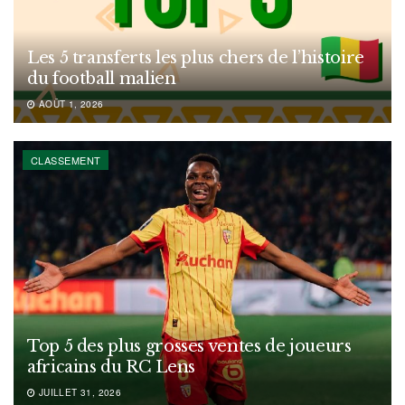
Les 5 transferts les plus chers de l’histoire
du football malien
AOÛT 1, 2026
CLASSEMENT
Top 5 des plus grosses ventes de joueurs
africains du RC Lens
JUILLET 31, 2026