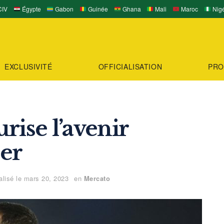
IV
Égypte
Gabon
Guinée
Ghana
Mali
Maroc
Nigé
EXCLUSIVITÉ
OFFICIALISATION
PRO
rise l’avenir
er
alisé le mars 20, 2023
en
Mercato