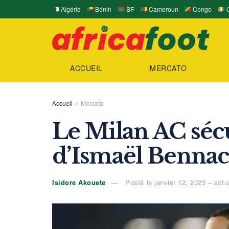
Algérie
Bénin
BF
Cameroun
Congo
C
ACCUEIL
MERCATO
Accueil
Mercato
Le Milan AC sécu
d’Ismaël Bennac
Isidore Akouete
Posté le janvier 12, 2023 – actu