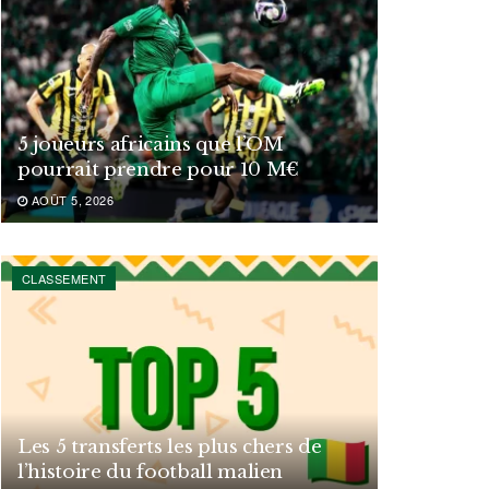
5 joueurs africains que l’OM
pourrait prendre pour 10 M€
AOÛT 5, 2026
CLASSEMENT
Les 5 transferts les plus chers de
l’histoire du football malien