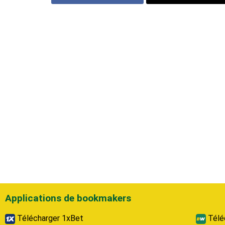
Applications de bookmakers
Télécharger 1xBet
Télé