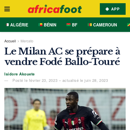
APP
ALGÉRIE
BÉNIN
BF
CAMEROUN
Accueil
Mercato
Le Milan AC se prépare à
vendre Fodé Ballo-Touré
Isidore Akouete
Posté le février 23, 2023 – actualisé le juin 28, 2023