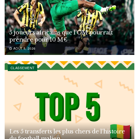
5 joueurs africains que l’OM pourrait
prendre pour 10 M€
AOÛT 5, 2026
CLASSEMENT
Les 5 transferts les plus chers de l’histoire
du football malien