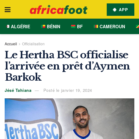
APP
ALGÉRIE
BÉNIN
BF
CAMEROUN
Accueil
Officialisation
Le Hertha BSC officialise
l’arrivée en prêt d’Aymen
Barkok
Jésé Tahiana
Posté le janvier 19, 2024