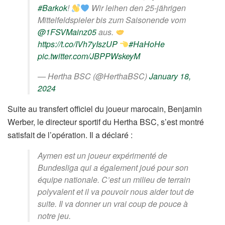
#Barkok
!
Wir leihen den 25-jährigen
Mittelfeldspieler bis zum Saisonende vom
@1FSVMainz05
aus.
https://t.co/IVh7yIszUP
#HaHoHe
pic.twitter.com/JBPPWskeyM
— Hertha BSC (@HerthaBSC)
January 18,
2024
Suite au transfert officiel du joueur marocain, Benjamin
Werber, le directeur sportif du Hertha BSC, s’est montré
satisfait de l’opération. Il a déclaré :
Aymen est un joueur expérimenté de
Bundesliga qui a également joué pour son
équipe nationale. C’est un milieu de terrain
polyvalent et il va pouvoir nous aider tout de
suite. Il va donner un vrai coup de pouce à
notre jeu.