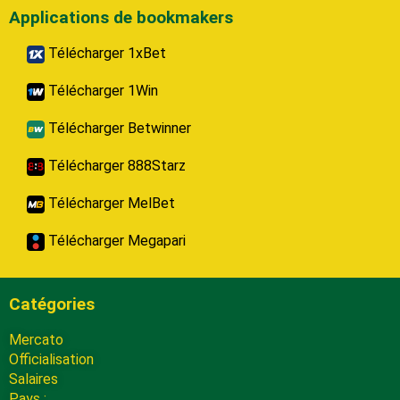
Applications de bookmakers
Télécharger 1xBet
Télécharger 1Win
Télécharger Betwinner
Télécharger 888Starz
Télécharger MelBet
Télécharger Megapari
Catégories
Mercato
Officialisation
Salaires
Pays :