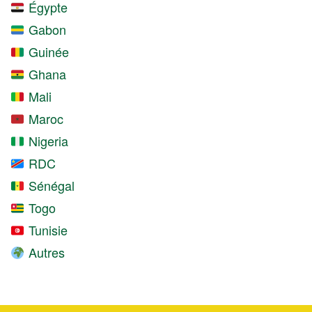
Égypte
Gabon
Guinée
Ghana
Mali
Maroc
Nigeria
RDC
Sénégal
Togo
Tunisie
Autres