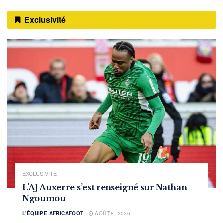
Exclusivité
EXCLUSIVITÉ
L’AJ Auxerre s’est renseigné sur Nathan
Ngoumou
L'ÉQUIPE AFRICAFOOT
AOÛT 8, 2026