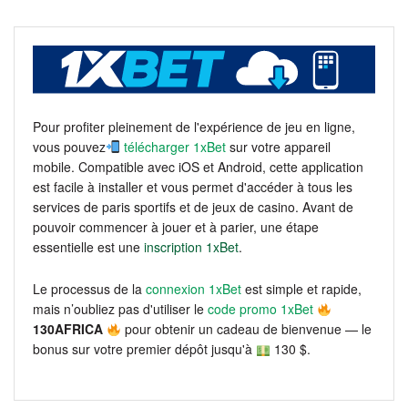
Pour profiter pleinement de l'expérience de jeu en ligne,
vous pouvez
télécharger 1xBet
sur votre appareil
mobile. Compatible avec iOS et Android, cette application
est facile à installer et vous permet d'accéder à tous les
services de paris sportifs et de jeux de casino. Avant de
pouvoir commencer à jouer et à parier, une étape
essentielle est une
inscription 1xBet
.
Le processus de la
connexion 1xBet
est simple et rapide,
mais n’oubliez pas d'utiliser le
code promo 1xBet
130AFRICA
pour obtenir un cadeau de bienvenue — le
bonus sur votre premier dépôt jusqu'à
130 $.