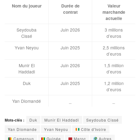
Nom du joueur
Durée de
Valeur
contrat
marchande
actuelle
Seydouba
Juin 2026
3 millions
Cissé
d’euros
Yvan Neyou
Juin 2025
2,5 millions
d’euros
Munir El
Juin 2026
1,5 million
Haddadi
d’euros
Duk
Juin 2025
1,2 million
d’euros
Yan Diomandé
_
_
Mots-clés :
Duk
Munir El Haddadi
Seydouba Cissé
Yan Diomande
Yvan Neyou
Côte d'Ivoire
Cameroun
Guinée
Maroc
Autres