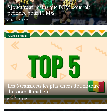
5 joueurs africains que l’OM pourrait
prendre pour 10 M€
AOÛT 5, 2026
CLASSEMENT
Les 5 transferts les plus chers de l’histoire
du football malien
AOÛT 1, 2026