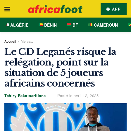
APP
ALGÉRIE
BÉNIN
BF
CAMEROUN
Accueil
Mercato
Le CD Leganés risque la
relégation, point sur la
situation de 5 joueurs
africains concernés
Tahiry Rakotoaritiana
Posté le avril 12, 2025