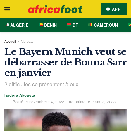
APP
ALGÉRIE
BÉNIN
BF
CAMEROUN
Accueil
Mercato
Le Bayern Munich veut se
débarrasser de Bouna Sarr
en janvier
2 difficultés se présentent à eux
Isidore Akouete
Posté le novembre 24, 2022 – actualisé le mars 7, 2023