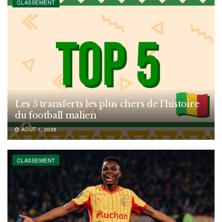
CLASSEMENT
Les 5 transferts les plus chers de l’histoire
du football malien
AOÛT 1, 2026
CLASSEMENT