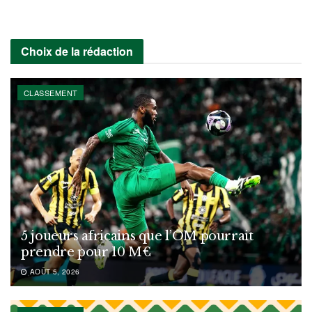
Choix de la rédaction
CLASSEMENT
5 joueurs africains que l’OM pourrait
prendre pour 10 M€
AOÛT 5, 2026