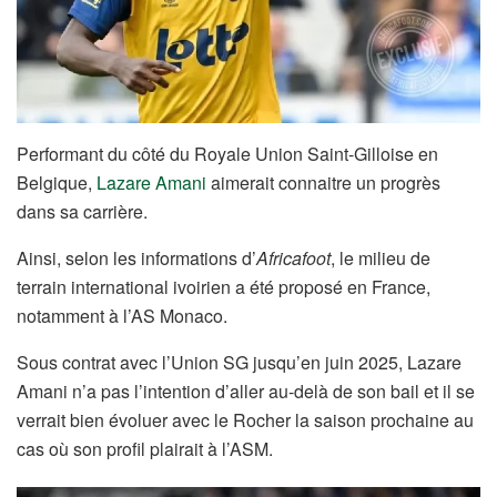
Performant du côté du Royale Union Saint-Gilloise en
Belgique,
Lazare Amani
aimerait connaitre un progrès
dans sa carrière.
Ainsi, selon les informations d’
Africafoot
, le milieu de
terrain international ivoirien a été proposé en France,
notamment à l’AS Monaco.
Sous contrat avec l’Union SG jusqu’en juin 2025, Lazare
Amani n’a pas l’intention d’aller au-delà de son bail et il se
verrait bien évoluer avec le Rocher la saison prochaine au
cas où son profil plairait à l’ASM.