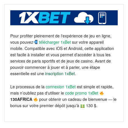
Pour profiter pleinement de l'expérience de jeu en ligne,
vous pouvez
télécharger 1xBet
sur votre appareil
mobile. Compatible avec iOS et Android, cette application
est facile à installer et vous permet d'accéder à tous les
services de paris sportifs et de jeux de casino. Avant de
pouvoir commencer à jouer et à parier, une étape
essentielle est une
inscription 1xBet
.
Le processus de la
connexion 1xBet
est simple et rapide,
mais n’oubliez pas d'utiliser le
code promo 1xBet
130AFRICA
pour obtenir un cadeau de bienvenue — le
bonus sur votre premier dépôt jusqu'à
130 $.