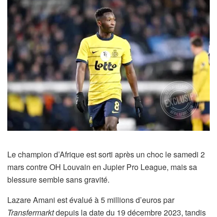
Le champion d’Afrique est sorti après un choc le samedi 2
mars contre OH Louvain en Jupier Pro League, mais sa
blessure semble sans gravité.
Lazare Amani est évalué à 5 millions d’euros par
Transfermarkt
depuis la date du 19 décembre 2023, tandis