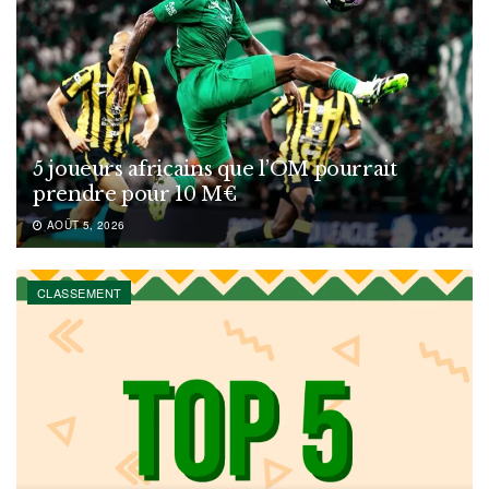
5 joueurs africains que l’OM pourrait
prendre pour 10 M€
AOÛT 5, 2026
CLASSEMENT