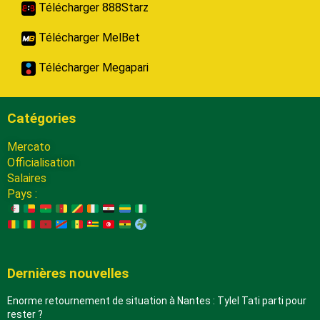
Télécharger 888Starz
Télécharger MelBet
Télécharger Megapari
Catégories
Mercato
Officialisation
Salaires
Pays :
Dernières nouvelles
Enorme retournement de situation à Nantes : Tylel Tati parti pour
rester ?