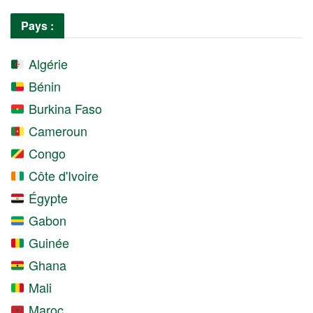
Pays :
Algérie
Bénin
Burkina Faso
Cameroun
Congo
Côte d'Ivoire
Égypte
Gabon
Guinée
Ghana
Mali
Maroc