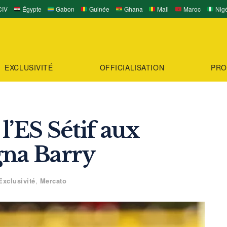
IV
Égypte
Gabon
Guinée
Ghana
Mali
Maroc
Nigé
EXCLUSIVITÉ
OFFICIALISATION
PRO
l’ES Sétif aux
gna Barry
Exclusivité
,
Mercato