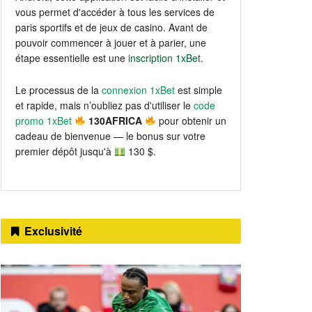
vous permet d'accéder à tous les services de
paris sportifs et de jeux de casino. Avant de
pouvoir commencer à jouer et à parier, une
étape essentielle est une
inscription 1xBet
.
Le processus de la
connexion 1xBet
est simple
et rapide, mais n’oubliez pas d'utiliser le
code
promo 1xBet
130AFRICA
pour obtenir un
cadeau de bienvenue — le bonus sur votre
premier dépôt jusqu'à
130 $.
Exclusivité