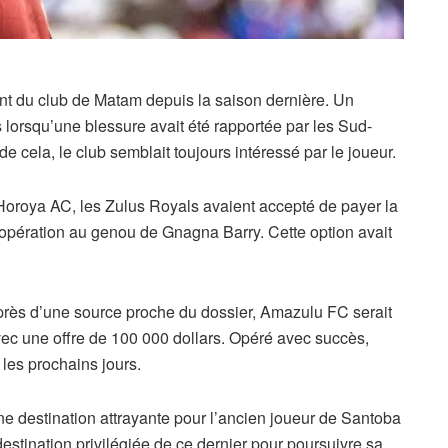
ant du club de Matam depuis la saison dernière. Un
 lorsqu’une blessure avait été rapportée par les Sud-
 de cela, le club semblait toujours intéressé par le joueur.
Horoya AC, les Zulus Royals avaient accepté de payer la
’opération au genou de Gnagna Barry. Cette option avait
uprès d’une source proche du dossier, Amazulu FC serait
vec une offre de 100 000 dollars. Opéré avec succès,
les prochains jours.
ne destination attrayante pour l’ancien joueur de Santoba
destination privilégiée de ce dernier pour poursuivre sa