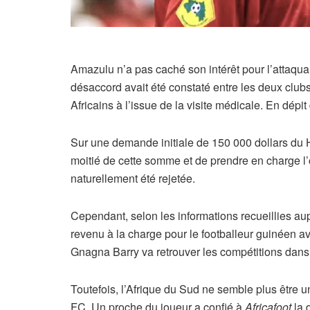
Amazulu n’a pas caché son intérêt pour l’attaqu
désaccord avait été constaté entre les deux clubs
Africains à l’issue de la visite médicale. En dépit
Sur une demande initiale de 150 000 dollars du 
moitié de cette somme et de prendre en charge l
naturellement été rejetée.
Cependant, selon les informations recueillies a
revenu à la charge pour le footballeur guinéen a
Gnagna Barry va retrouver les compétitions dans 
Toutefois, l’Afrique du Sud ne semble plus être u
FC. Un proche du joueur a confié à
Africafoot
la 