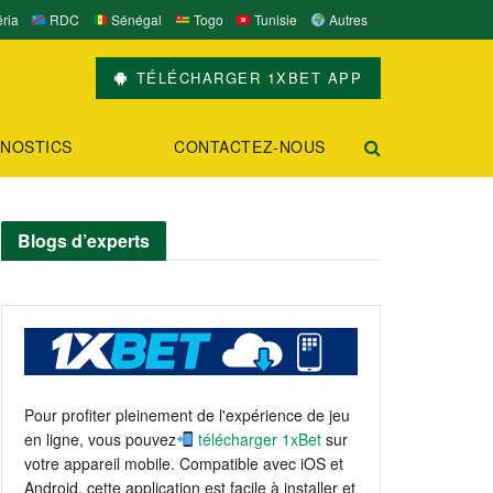
ria
RDC
Sénégal
Togo
Tunisie
Autres
TÉLÉCHARGER 1XBET APP
NOSTICS
CONTACTEZ-NOUS
Blogs d’experts
Pour profiter pleinement de l'expérience de jeu
en ligne, vous pouvez
télécharger 1xBet
sur
votre appareil mobile. Compatible avec iOS et
Android, cette application est facile à installer et