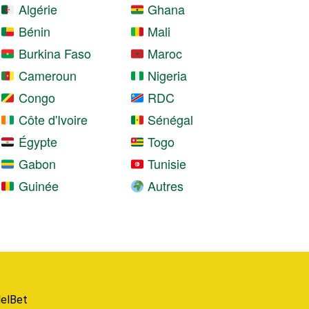
Algérie
Ghana
Bénin
Mali
Burkina Faso
Maroc
Cameroun
Nigeria
Congo
RDC
Côte d'Ivoire
Sénégal
Égypte
Togo
Gabon
Tunisie
Guinée
Autres
elBet