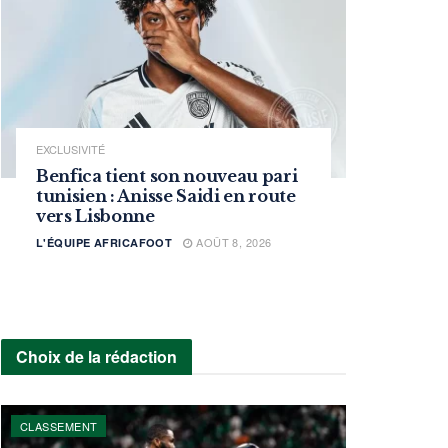
EXCLUSIVITÉ
Benfica tient son nouveau pari
tunisien : Anisse Saidi en route
vers Lisbonne
AOÛT 8, 2026
L'ÉQUIPE AFRICAFOOT
Choix de la rédaction
CLASSEMENT