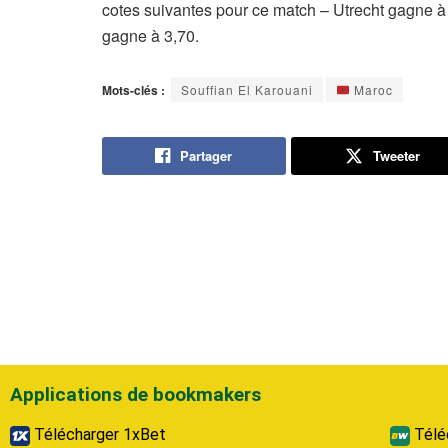
cotes suivantes pour ce match – Utrecht gagne à
gagne à 3,70.
Mots-clés :
Souffian El Karouani
Maroc
Partager
Tweeter
Applications de bookmakers
Télécharger 1xBet
Télé