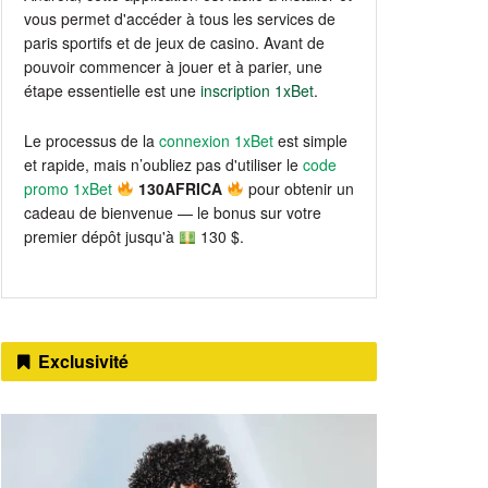
vous permet d'accéder à tous les services de
paris sportifs et de jeux de casino. Avant de
pouvoir commencer à jouer et à parier, une
étape essentielle est une
inscription 1xBet
.
Le processus de la
connexion 1xBet
est simple
et rapide, mais n’oubliez pas d'utiliser le
code
promo 1xBet
130AFRICA
pour obtenir un
cadeau de bienvenue — le bonus sur votre
premier dépôt jusqu'à
130 $.
Exclusivité