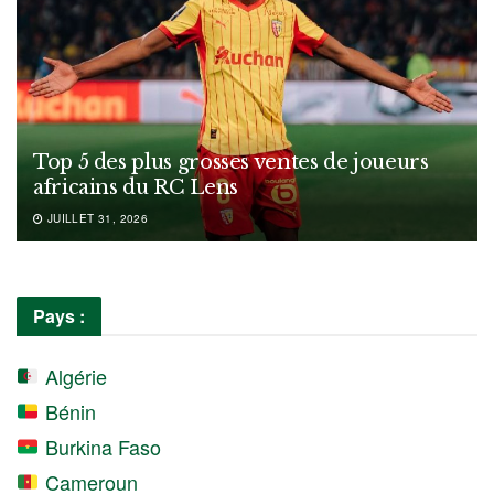
Top 5 des plus grosses ventes de joueurs
africains du RC Lens
JUILLET 31, 2026
Pays :
Algérie
Bénin
Burkina Faso
Cameroun