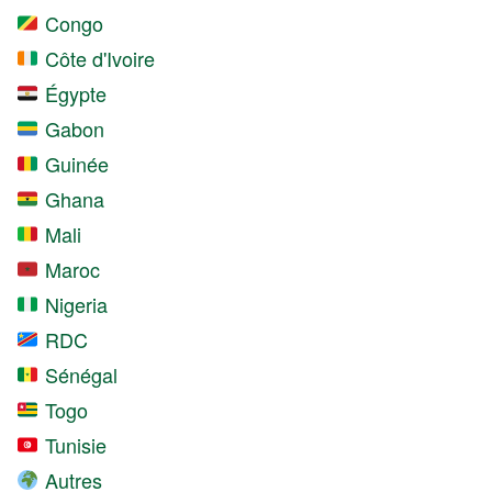
Congo
Côte d'Ivoire
Égypte
Gabon
Guinée
Ghana
Mali
Maroc
Nigeria
RDC
Sénégal
Togo
Tunisie
Autres