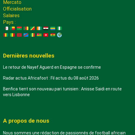
Mercato
Officialisation
Salaires
Pays :
Dernières nouvelles
Le retour de Nayef Aguerd en Espagne se confirme
Radar actus Africafoot : Fil actus du 08 août 2026
Benfica tient son nouveau pari tunisien : Anisse Saidi en route
vers Lisbonne
A propos de nous
Nous sommes une rédaction de passionnés de football africain