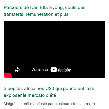
Parcours de Karl Etta Eyong, coûts des
transferts, rémunération et plus
5 pépites africaines U23 qui pourraient faire
exploser le mercato d’été
Malgré l’intérêt manifesté par plusieurs clubs turcs, le