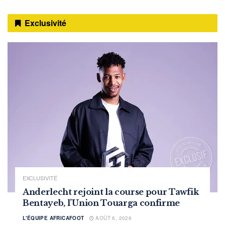
Exclusivité
EXCLUSIVITÉ
Anderlecht rejoint la course pour Tawfik
Bentayeb, l’Union Touarga confirme
L'ÉQUIPE AFRICAFOOT
AOÛT 6, 2026