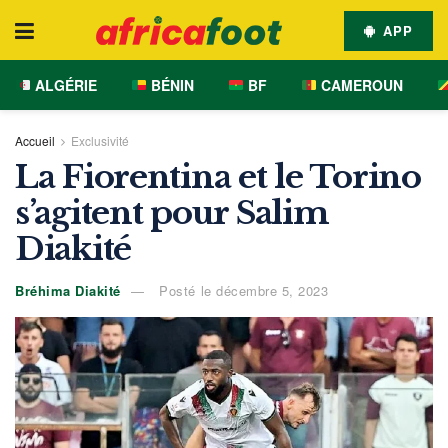
APP
ALGÉRIE
BÉNIN
BF
CAMEROUN
Accueil
Exclusivité
La Fiorentina et le Torino
s’agitent pour Salim
Diakité
Bréhima Diakité
Posté le décembre 5, 2023