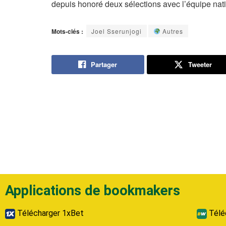
depuis honoré deux sélections avec l’équipe nati
Mots-clés :
Joel Sserunjogi
Autres
Partager
Tweeter
Applications de bookmakers
Télécharger 1xBet
Télé