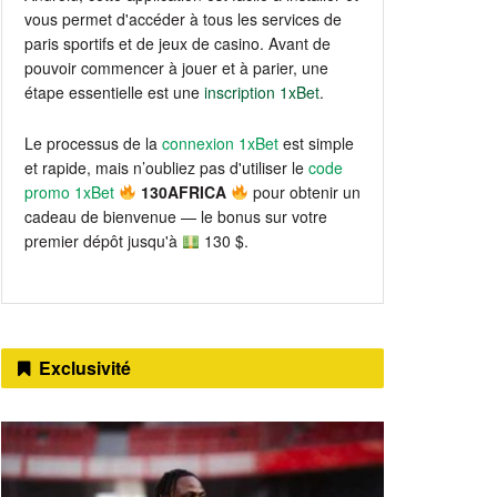
vous permet d'accéder à tous les services de
paris sportifs et de jeux de casino. Avant de
pouvoir commencer à jouer et à parier, une
étape essentielle est une
inscription 1xBet
.
Le processus de la
connexion 1xBet
est simple
et rapide, mais n’oubliez pas d'utiliser le
code
promo 1xBet
130AFRICA
pour obtenir un
cadeau de bienvenue — le bonus sur votre
premier dépôt jusqu'à
130 $.
Exclusivité