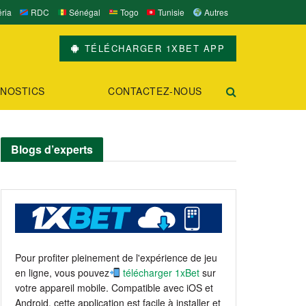
ria
RDC
Sénégal
Togo
Tunisie
Autres
TÉLÉCHARGER 1XBET APP
NOSTICS
CONTACTEZ-NOUS
Blogs d’experts
Pour profiter pleinement de l'expérience de jeu
en ligne, vous pouvez
télécharger 1xBet
sur
votre appareil mobile. Compatible avec iOS et
Android, cette application est facile à installer et