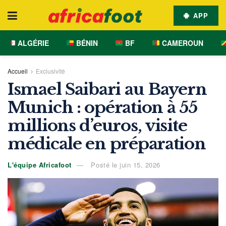
APP
ALGÉRIE
BÉNIN
BF
CAMEROUN
Accueil
Exclusivité
Ismael Saibari au Bayern
Munich : opération à 55
millions d’euros, visite
médicale en préparation
L'équipe Africafoot
Posté le juin 15, 2026