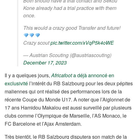
Both should have a trial contact and Sekou
Kone already had a trial practice with them
once.
This would a crazy good Transfer and future!
Crazy scout
pic.twitter.com/xVqP5k4oWE
— Austrian Scouting (@austriascouting)
December 17, 2023
Il y a quelques jours,
Africafoot
a déjà annoncé en
exclusivité
l’intérêt du RB Salzbourg pour les deux pépites
maliennes qui ont réalisé des performances lors de la
récente Coupe du Monde U17. A noter que l’Aiglonnet de
17 ans Hamidou Makalou est aussi surveillé par plusieurs
clubs comme l’Olympique de Marseille, l’AS Monaco, le
FC Barcelone et l’Ajax Amsterdam.
Très bientôt, le RB Salzbourg disputera son match de la