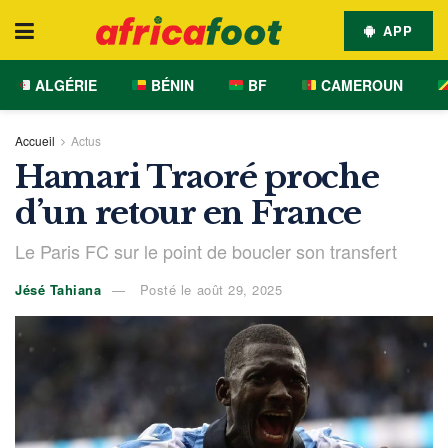
APP
ALGÉRIE
BÉNIN
BF
CAMEROUN
Accueil
Actus
Hamari Traoré proche
d’un retour en France
Le Paris FC sur le point de boucler son transfert
Jésé Tahiana
Posté le août 29, 2025