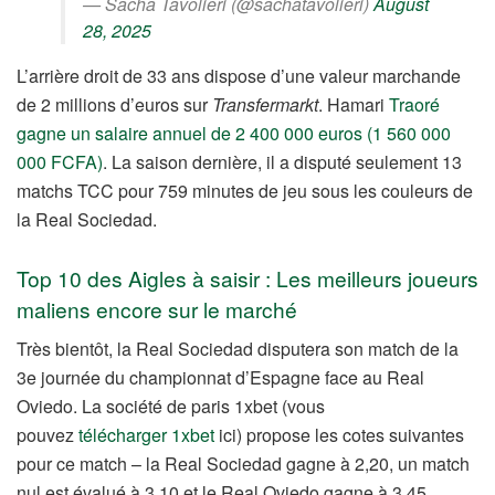
— Sacha Tavolieri (@sachatavolieri)
August
28, 2025
L’arrière droit de 33 ans dispose d’une valeur marchande
de 2 millions d’euros sur
Transfermarkt
. Hamari
Traoré
gagne un salaire annuel de 2 400 000 euros (1 560 000
000 FCFA)
. La saison dernière, il a disputé seulement 13
matchs TCC pour 759 minutes de jeu sous les couleurs de
la Real Sociedad.
Top 10 des Aigles à saisir : Les meilleurs joueurs
maliens encore sur le marché
Très bientôt, la Real Sociedad disputera son match de la
3e journée du championnat d’Espagne face au Real
Oviedo. La société de paris 1xbet (vous
pouvez
télécharger 1xbet
ici) propose les cotes suivantes
pour ce match – la Real Sociedad gagne à 2,20, un match
nul est évalué à 3,10 et le Real Oviedo gagne à 3,45.