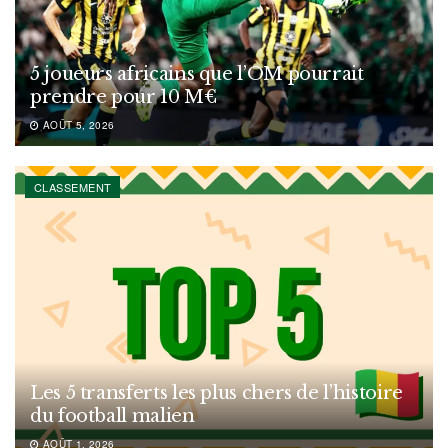
5 joueurs africains que l’OM pourrait
prendre pour 10 M€
AOÛT 5, 2026
CLASSEMENT
Les 5 transferts les plus chers de l’histoire
du football malien
AOÛT 1, 2026