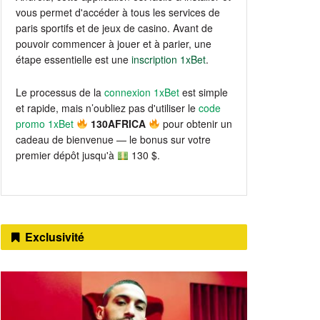
vous permet d'accéder à tous les services de
paris sportifs et de jeux de casino. Avant de
pouvoir commencer à jouer et à parier, une
étape essentielle est une
inscription 1xBet
.
Le processus de la
connexion 1xBet
est simple
et rapide, mais n’oubliez pas d'utiliser le
code
promo 1xBet
130AFRICA
pour obtenir un
cadeau de bienvenue — le bonus sur votre
premier dépôt jusqu'à
130 $.
Exclusivité