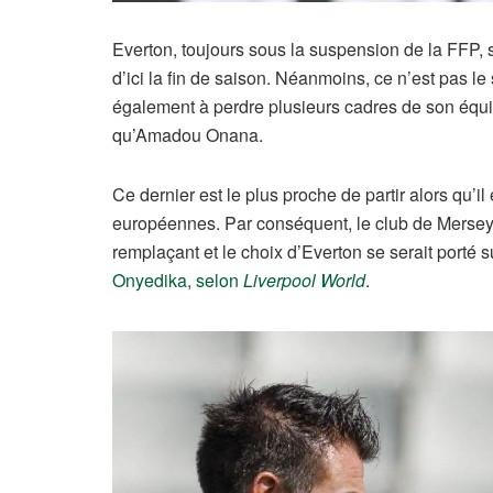
Everton, toujours sous la suspension de la FFP, s
d’ici la fin de saison. Néanmoins, ce n’est pas le
également à perdre plusieurs cadres de son équi
qu’Amadou Onana.
Ce dernier est le plus proche de partir alors qu’i
européennes. Par conséquent, le club de Mersey 
remplaçant et le choix d’Everton se serait porté s
Onyedika
,
selon
Liverpool World
.