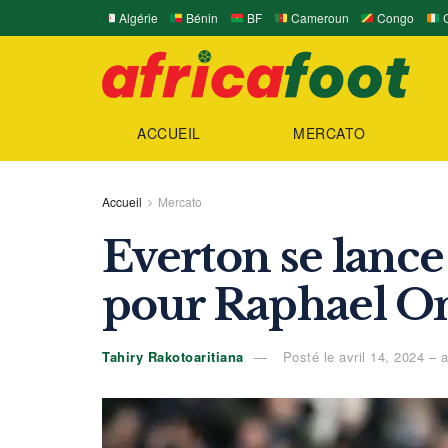
Algérie
Bénin
BF
Cameroun
Congo
C
ACCUEIL
MERCATO
Accueil
Mercato
Everton se lance
pour Raphael O
Tahiry Rakotoaritiana
Posté le avril 14, 2024 – 