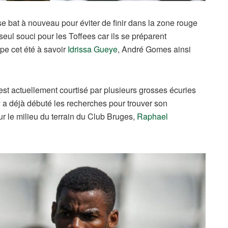
e bat à nouveau pour éviter de finir dans la zone rouge
 seul souci pour les Toffees car ils se préparent
pe cet été à savoir
Idrissa Gueye
, André Gomes ainsi
l est actuellement courtisé par plusieurs grosses écuries
a déjà débuté les recherches pour trouver son
ur le milieu du terrain du Club Bruges,
Raphael