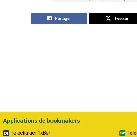
Partager
Tweeter
Applications de bookmakers
Télécharger 1xBet
Télé