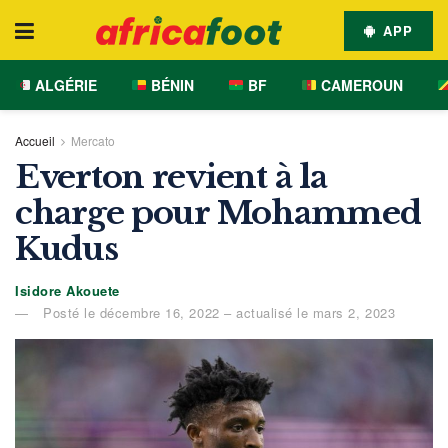
APP
ALGÉRIE
BÉNIN
BF
CAMEROUN
Accueil
Mercato
Everton revient à la
charge pour Mohammed
Kudus
Isidore Akouete
Posté le décembre 16, 2022 – actualisé le mars 2, 2023