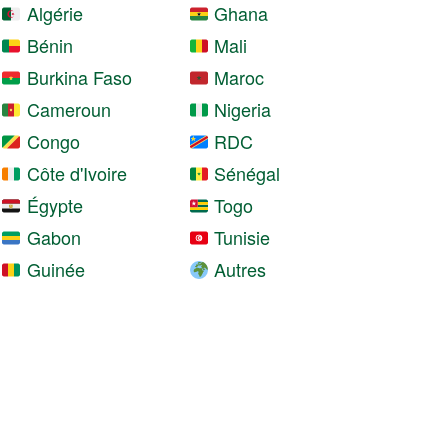
Algérie
Ghana
Bénin
Mali
Burkina Faso
Maroc
Cameroun
Nigeria
Congo
RDC
Côte d'Ivoire
Sénégal
Égypte
Togo
Gabon
Tunisie
Guinée
Autres