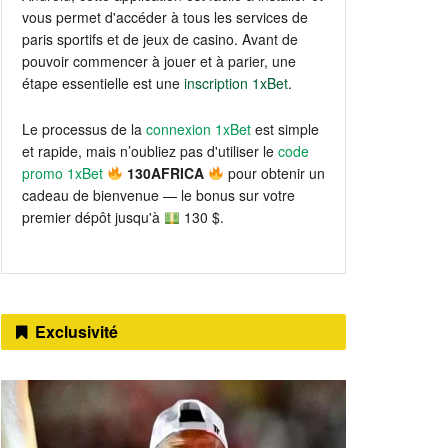
vous permet d'accéder à tous les services de
paris sportifs et de jeux de casino. Avant de
pouvoir commencer à jouer et à parier, une
étape essentielle est une
inscription 1xBet
.
Le processus de la
connexion 1xBet
est simple
et rapide, mais n’oubliez pas d'utiliser le
code
promo 1xBet
130AFRICA
pour obtenir un
cadeau de bienvenue — le bonus sur votre
premier dépôt jusqu'à
130 $.
Exclusivité