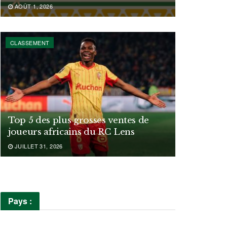
AOÛT 1, 2026
CLASSEMENT
Top 5 des plus grosses ventes de
joueurs africains du RC Lens
JUILLET 31, 2026
Pays :