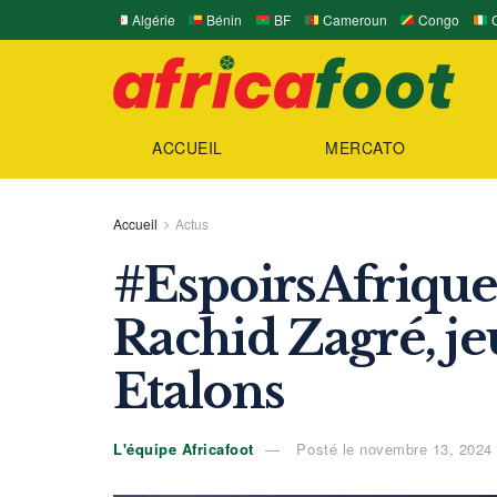
Algérie
Bénin
BF
Cameroun
Congo
C
ACCUEIL
MERCATO
Accueil
Actus
#EspoirsAfrique 
Rachid Zagré, j
Etalons
L'équipe Africafoot
Posté le novembre 13, 2024 