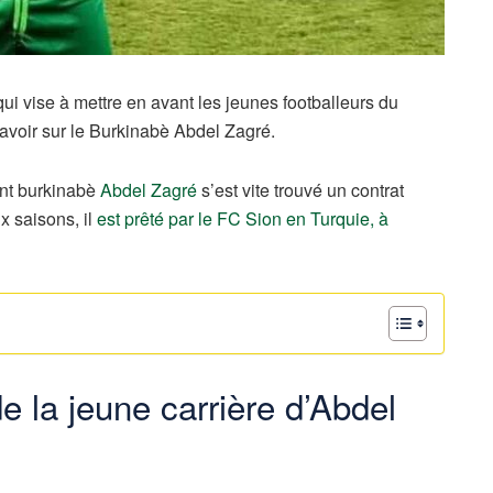
 qui vise à mettre en avant les jeunes footballeurs du
savoir sur le Burkinabè Abdel Zagré.
ant burkinabè
Abdel Zagré
s’est vite trouvé un contrat
x saisons, il
est prêté par le FC Sion en Turquie, à
de la jeune carrière d’Abdel