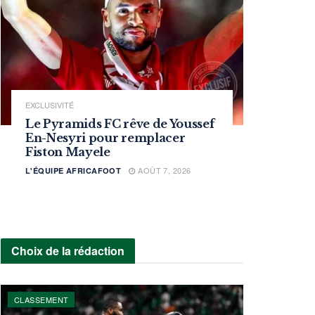
EXCLUSIVITÉ
Le Pyramids FC rêve de Youssef
En-Nesyri pour remplacer
Fiston Mayele
AOÛT 7, 2026
L'ÉQUIPE AFRICAFOOT
Choix de la rédaction
CLASSEMENT