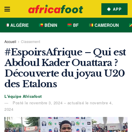
APP
ALGÉRIE
BÉNIN
BF
CAMEROUN
Accueil
Classement
#EspoirsAfrique – Qui est
Abdoul Kader Ouattara ?
Découverte du joyau U20
des Etalons
L'équipe Africafoot
Posté le novembre 3, 2024 – actualisé le novembre 4,
2024