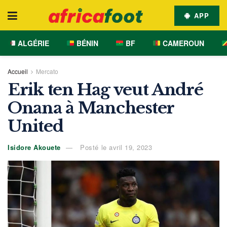
APP
ALGÉRIE
BÉNIN
BF
CAMEROUN
Accueil
Mercato
Erik ten Hag veut André
Onana à Manchester
United
Isidore Akouete
Posté le avril 19, 2023