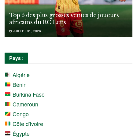
Top 5 des plus grosses ventes de joueurs
africains du RC Lens
JUILLET 31, 2026
Pays :
Algérie
Bénin
Burkina Faso
Cameroun
Congo
Côte d'Ivoire
Égypte