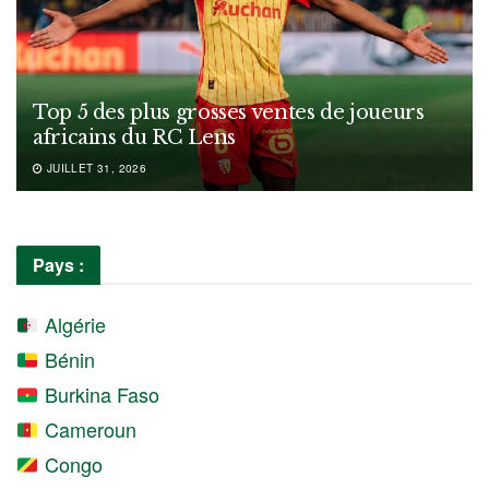
Top 5 des plus grosses ventes de joueurs
africains du RC Lens
JUILLET 31, 2026
Pays :
Algérie
Bénin
Burkina Faso
Cameroun
Congo