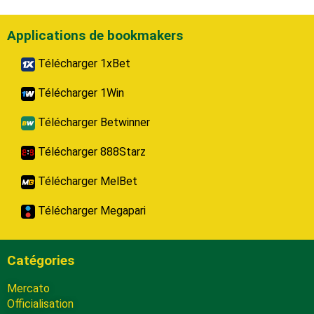
Applications de bookmakers
Télécharger 1xBet
Télécharger 1Win
Télécharger Betwinner
Télécharger 888Starz
Télécharger MelBet
Télécharger Megapari
Catégories
Mercato
Officialisation