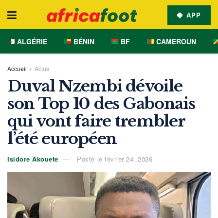
APP
ALGÉRIE
BÉNIN
BF
CAMEROUN
Accueil
Actus
Duval Nzembi dévoile
son Top 10 des Gabonais
qui vont faire trembler
l’été européen
Isidore Akouete
Posté le février 24, 2026