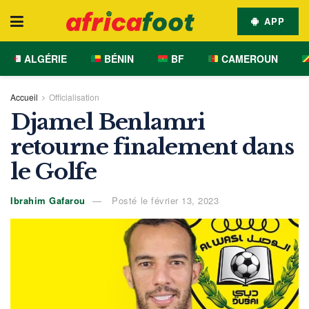
APP
ALGÉRIE
BÉNIN
BF
CAMEROUN
Accueil
Officialisation
Djamel Benlamri
retourne finalement dans
le Golfe
Ibrahim Gafarou
Posté le février 13, 2023