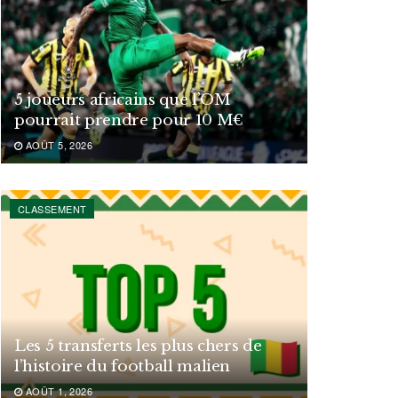
5 joueurs africains que l’OM
pourrait prendre pour 10 M€
AOÛT 5, 2026
CLASSEMENT
Les 5 transferts les plus chers de
l’histoire du football malien
AOÛT 1, 2026