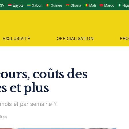
IV
Égypte
Gabon
Guinée
Ghana
Mali
Maroc
Nigé
EXCLUSIVITÉ
OFFICIALISATION
PRO
ours, coûts des
es et plus
mois et par semaine ?
ires