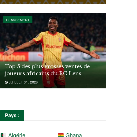
CLASSEMENT
Top 5 des plus grosses ventes de
joueurs africains du RC Lens
JUILLET 31, 2026
Pays :
Algérie
Ghana