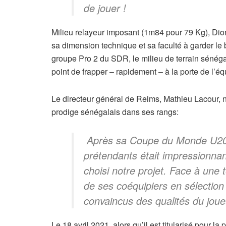
de jouer !
Milieu relayeur imposant (1m84 pour 79 Kg), Dio
sa dimension technique et sa faculté à garder le 
groupe Pro 2 du SDR, le milieu de terrain sénég
point de frapper – rapidement – à la porte de l’é
Le directeur général de Reims, Mathieu Lacour, ne
prodige sénégalais dans ses rangs:
Après sa Coupe du Monde U20 de
prétendants était impressionnan
choisi notre projet. Face à une
de ses coéquipiers en sélectio
convaincus des qualités du joue
Le 18 avril 2021, alors qu’il est titularisé pour 