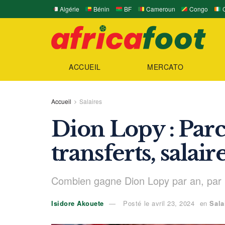
Algérie
Bénin
BF
Cameroun
Congo
C
ACCUEIL
MERCATO
Accueil
Salaires
Dion Lopy : Parc
transferts, salair
Combien gagne Dion Lopy par an, par 
Isidore Akouete
Posté le avril 23, 2024
en
Sala