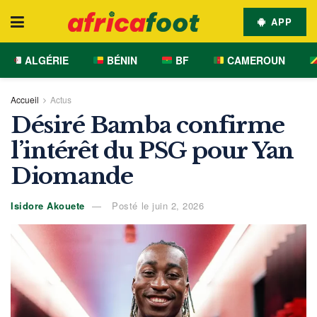
APP
ALGÉRIE
BÉNIN
BF
CAMEROUN
Accueil
Actus
Désiré Bamba confirme
l’intérêt du PSG pour Yan
Diomande
Isidore Akouete
Posté le juin 2, 2026