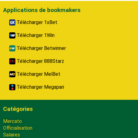
Applications de bookmakers
Télécharger 1xBet
Télécharger 1Win
Télécharger Betwinner
Télécharger 888Starz
Télécharger MelBet
Télécharger Megapari
Catégories
Mercato
Officialisation
Salaires