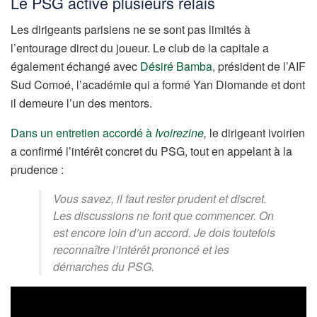
Le PSG active plusieurs relais
Les dirigeants parisiens ne se sont pas limités à
l’entourage direct du joueur. Le club de la capitale a
également échangé avec
Désiré Bamba
, président de l’AIF
Sud Comoé, l’académie qui a formé Yan Diomande et dont
il demeure l’un des mentors.
Dans un entretien accordé à
Ivoirezine
,
le dirigeant ivoirien
a confirmé l’intérêt concret du PSG, tout en appelant à la
prudence :
Vous savez, il faut rester prudent et discret.
Les discussions ne font que commencer. On
est encore loin d’un accord. Je dois toutefois
reconnaître l’intérêt prononcé et les
démarches du PSG.