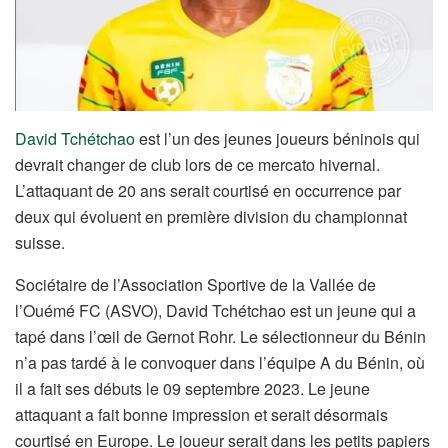
David Tchétchao
est l’un des jeunes joueurs béninois qui
devrait changer de club lors de ce mercato hivernal.
L’attaquant de 20 ans serait courtisé en occurrence par
deux qui évoluent en première division du championnat
suisse.
Sociétaire de l’Association Sportive de la Vallée de
l’Ouémé FC (ASVO), David Tchétchao est un jeune qui a
tapé dans l’œil de Gernot Rohr. Le sélectionneur du Bénin
n’a pas tardé à le convoquer dans l’équipe A du Bénin, où
il a fait ses débuts le 09 septembre 2023. Le jeune
attaquant a fait bonne impression et serait désormais
courtisé en Europe. Le joueur serait dans les petits papiers