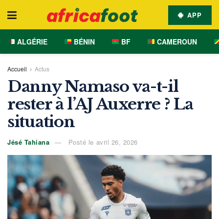
APP
ALGÉRIE
BÉNIN
BF
CAMEROUN
Accueil
Actus
Danny Namaso va-t-il
rester à l’AJ Auxerre ? La
situation
Jésé Tahiana
Posté le avril 26, 2026