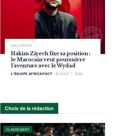
EXCLUSIVITÉ
Hakim Ziyech fixe sa position :
le Marocain veut poursuivre
l’aventure avec le Wydad
AOÛT 7, 2026
L'ÉQUIPE AFRICAFOOT
Choix de la rédaction
CLASSEMENT