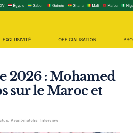
IV
Égypte
Gabon
Guinée
Ghana
Mali
Maroc
Nigé
EXCLUSIVITÉ
OFFICIALISATION
PRO
e 2026 : Mohamed
 sur le Maroc et
ctus
,
Avant-matchs
,
Interview