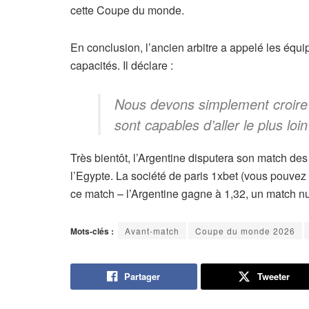
cette Coupe du monde.
En conclusion, l’ancien arbitre a appelé les équi
capacités. Il déclare :
Nous devons simplement croire
sont capables d’aller le plus l
Très bientôt, l’Argentine disputera son match de
l’Egypte. La société de paris 1xbet (vous pouvez
ce match – l’Argentine gagne à 1,32, un match nu
Mots-clés :
Avant-match
Coupe du monde 2026
Partager
Tweeter