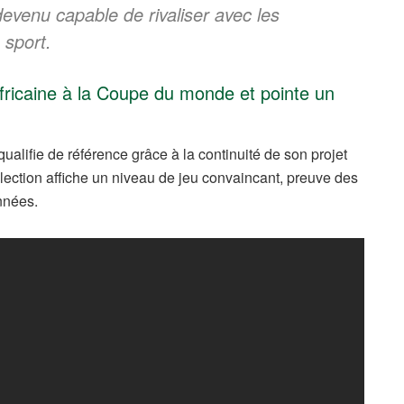
 devenu capable de rivaliser avec les
 sport.
fricaine à la Coupe du monde et pointe un
qualifie de référence grâce à la continuité de son projet
sélection affiche un niveau de jeu convaincant, preuve des
nnées.