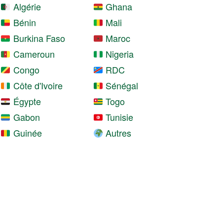
Algérie
Ghana
Bénin
Mali
Burkina Faso
Maroc
Cameroun
Nigeria
Congo
RDC
Côte d'Ivoire
Sénégal
Égypte
Togo
Gabon
Tunisie
Guinée
Autres