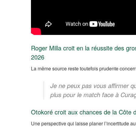
Roger Milla croit en la réussite des g
2026
La même source reste toutefois prudente concerna
Je ne peux pas vous affirmer qu’
plus pour le match face à Cura
Otokoré croit aux chances de la Côte 
Une perspective qui laisse planer l’incertitude aut