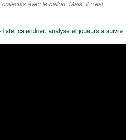
ollectifs avec le ballon. Mais, il n’est
iste, calendrier, analyse et joueurs à suivre