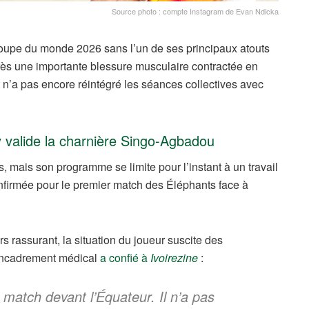
Source photo : compte Instagram de Evan Ndicka
 Coupe du monde 2026 sans l’un de ses principaux atouts
rès une importante blessure musculaire contractée en
 n’a pas encore réintégré les séances collectives avec
y valide la charnière Singo-Agbadou
, mais son programme se limite pour l’instant à un travail
nfirmée pour le premier match des Éléphants face à
s rassurant, la situation du joueur suscite des
’encadrement médical
a confié à
Ivoirezine
:
e match devant l’Équateur. Il n’a pas