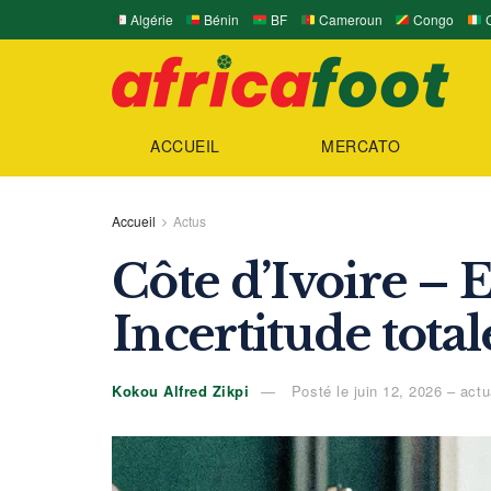
Algérie
Bénin
BF
Cameroun
Congo
C
ACCUEIL
MERCATO
Accueil
Actus
Côte d’Ivoire – 
Incertitude tota
Kokou Alfred Zikpi
Posté le juin 12, 2026 – actua