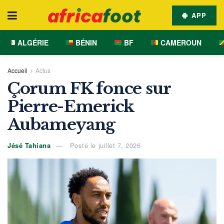
APP
ALGÉRIE
BÉNIN
BF
CAMEROUN
Accueil
Actus
Çorum FK fonce sur
Pierre-Emerick
Aubameyang
Jésé Tahiana
Posté le juillet 7, 2026