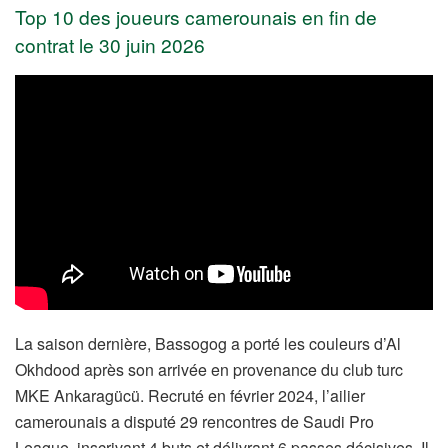
Top 10 des joueurs camerounais en fin de
contrat le 30 juin 2026
La saison dernière, Bassogog a porté les couleurs d’Al
Okhdood après son arrivée en provenance du club turc
MKE Ankaragücü. Recruté en février 2024, l’ailier
camerounais a disputé 29 rencontres de Saudi Pro
League, inscrivant 4 buts et délivrant 6 passes décisives. Il