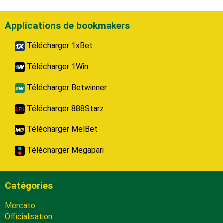
Applications de bookmakers
Télécharger 1xBet
Télécharger 1Win
Télécharger Betwinner
Télécharger 888Starz
Télécharger MelBet
Télécharger Megapari
Catégories
Mercato
Officialisation