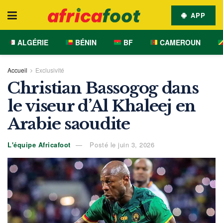
APP
ALGÉRIE
BÉNIN
BF
CAMEROUN
Accueil
Exclusivité
Christian Bassogog dans
le viseur d’Al Khaleej en
Arabie saoudite
L'équipe Africafoot
Posté le juin 3, 2026