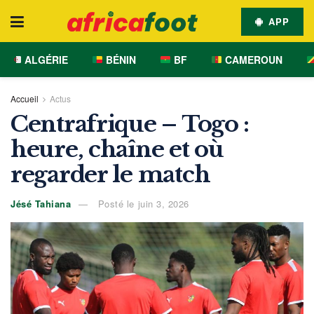
APP
ALGÉRIE
BÉNIN
BF
CAMEROUN
Accueil
Actus
Centrafrique – Togo :
heure, chaîne et où
regarder le match
Jésé Tahiana
Posté le juin 3, 2026