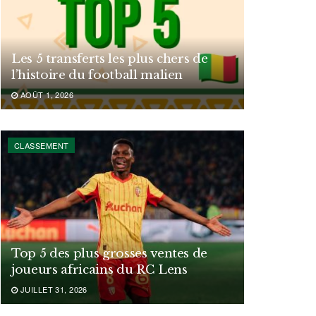
Les 5 transferts les plus chers de
l’histoire du football malien
AOÛT 1, 2026
CLASSEMENT
Top 5 des plus grosses ventes de
joueurs africains du RC Lens
JUILLET 31, 2026