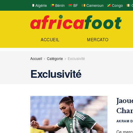
Algérie
Bénin
BF
Cameroun
Congo
C
ACCUEIL
MERCATO
Accueil
Catégorie
Exclusivité
Exclusivité
Jaou
Cham
AKRAM D
Ce mercat