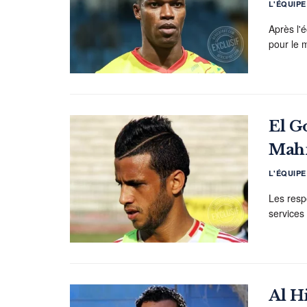
L'ÉQUIP
Après l'
pour le m
El G
Mah
L'ÉQUIP
Les resp
services 
Al Hi