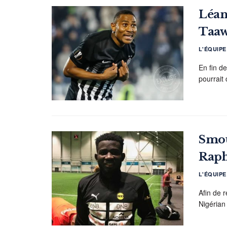
Léan
Taa
L'ÉQUIP
En fin d
pourrait
Smou
Raph
L'ÉQUIP
Afin de 
Nigérian