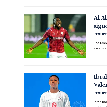
Al A
sign
L'ÉQUIP
Les resp
avec la 
Ibra
Vale
L'ÉQUIP
Ibrahima