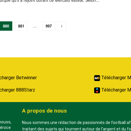
turque qu’il a rejoint durant ce Mercato estival. Selon...
880
881
…
997
charger Betwinner
Télécharger M
charger 888Starz
Télécharger M
A propos de nous
nnouss,
Nous sommes une rédaction de passionnés de football af
féroce
traitant des sujets qui tournent autour de l’argent et du fo