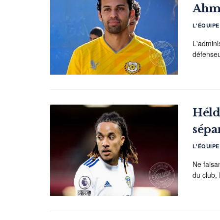
Ahme
L'ÉQUIP
L'adminis
défenseu
Héld
sépa
L'ÉQUIP
Ne faisa
du club, 