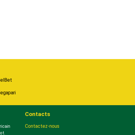
elBet
egapari
Contacts
Contactez-nous
ricain
ot.