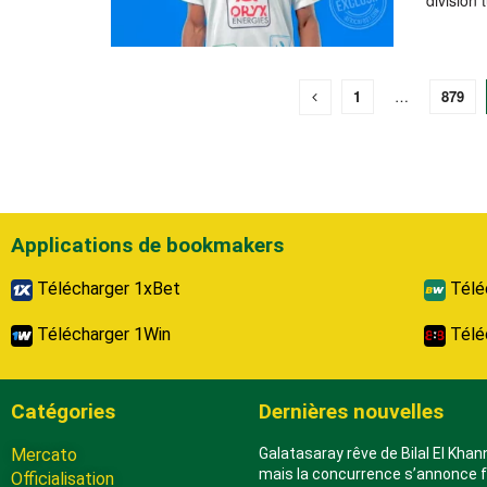
division 
1
…
879
Applications de bookmakers
Télécharger 1xBet
Télé
Télécharger 1Win
Télé
Catégories
Dernières nouvelles
Mercato
Galatasaray rêve de Bilal El Kha
mais la concurrence s’annonce 
Officialisation