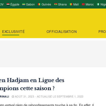
IV
Égypte
Gabon
Guinée
Ghana
Mali
Maroc
Nigé
EXCLUSIVITÉ
OFFICIALISATION
PRO
en Hadjam en Ligue des
pions cette saison ?
AOÛT 31, 2023 - ACTUALISÉ LE SEPTEMBRE 1, 2023
RINALI
o estival plein de rebondissements touche à sa fin. En effet, il