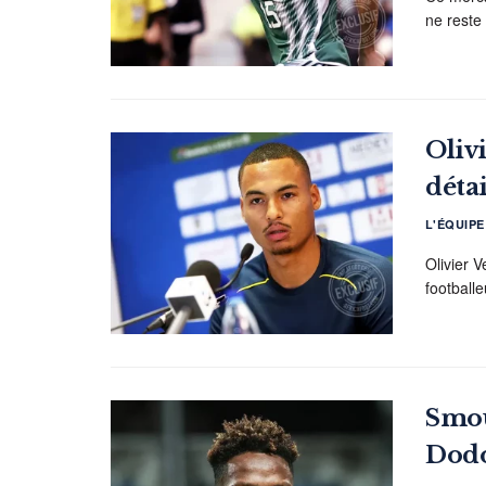
ne reste
Olivi
détai
L'ÉQUIP
Olivier 
footballe
Smou
Dod