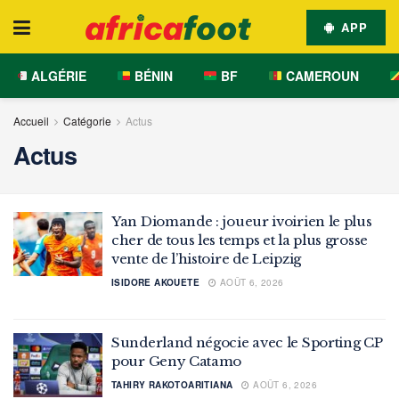
APP
ALGÉRIE
BÉNIN
BF
CAMEROUN
Accueil
Catégorie
Actus
Actus
Yan Diomande : joueur ivoirien le plus
cher de tous les temps et la plus grosse
vente de l’histoire de Leipzig
ISIDORE AKOUETE
AOÛT 6, 2026
Sunderland négocie avec le Sporting CP
pour Geny Catamo
TAHIRY RAKOTOARITIANA
AOÛT 6, 2026