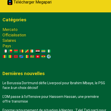
Télécharger Megapari
Catégories
Mercato
Officialisation
Salaires
Pays :
Dernières nouvelles
Le Borussia Dortmund défie Liverpool pour Ibrahim Mbaye, le PSG
face à un choix décisif
L’OM passe à l’offensive pour Haissem Hassan, une première
offre transmise
Enorme retournement de situation à Nantes : Tylel Tati parti pour