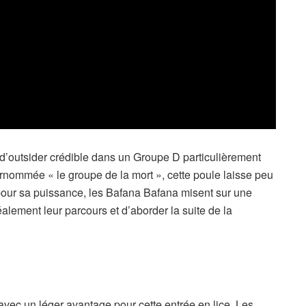
t d’outsider crédible dans un Groupe D particulièrement
Surnommée « le groupe de la mort », cette poule laisse peu
 pour sa puissance, les Bafana Bafana misent sur une
alement leur parcours et d’aborder la suite de la
avec un léger avantage pour cette entrée en lice. Les