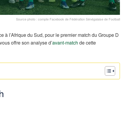
Source photo : compte Facebook de Fédération Sénégalaise de Football
ce à l’Afrique du Sud, pour le premier match du Groupe D
vous offre son analyse d’
avant-match
de cette
h