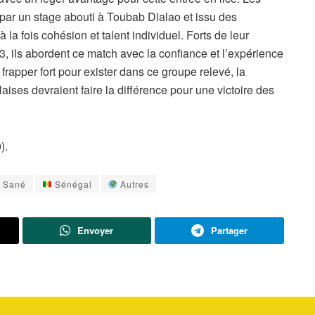
par un stage abouti à Toubab Dialao et issu des
la fois cohésion et talent individuel. Forts de leur
3, ils abordent ce match avec la confiance et l’expérience
frapper fort pour exister dans ce groupe relevé, la
alaises devraient faire la différence pour une victoire des
).
 Sané
Sénégal
Autres
Envoyer
Partager