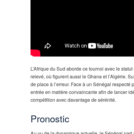
L’Afrique du Sud aborde ce tournoi avec le statu
relevé, où figurent aussi le Ghana et l’Algérie. 
de place à l’erreur. Face à un Sénégal respecté
entrée en matière convaincante afin de lancer idé
compétition avec davantage de sérénité.
Pronostic
Au vu de la dynamique actuelle, le Sénégal part 