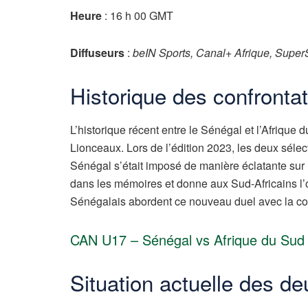
Heure
: 16 h 00 GMT
Diffuseurs
:
beIN Sports, Canal+ Afrique, Super
Historique des confronta
L’historique récent entre le Sénégal et l’Afriq
Lionceaux. Lors de l’édition 2023, les deux sélect
Sénégal s’était imposé de manière éclatante sur 
dans les mémoires et donne aux Sud-Africains l’
Sénégalais abordent ce nouveau duel avec la co
CAN U17 – Sénégal vs Afrique du Sud 
Situation actuelle des d