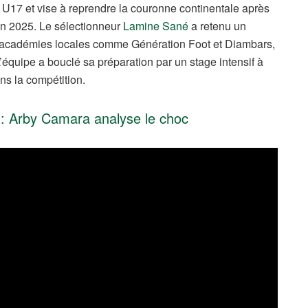
 U17 et vise à reprendre la couronne continentale après
ion 2025. Le sélectionneur
Lamine Sané
a retenu un
s académies locales comme Génération Foot et Diambars,
 L’équipe a bouclé sa préparation par un stage intensif à
ns la compétition.
: Arby Camara analyse le choc