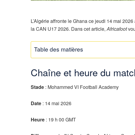
L’Algérie affronte le Ghana ce jeudi 14 mai 202
la CAN U17 2026. Dans cet article,
Africafoot
vou
Table des matières
Chaîne et heure du matc
Stade
: Mohammed VI Football Academy
Date
: 14 mai 2026
Heure
: 19 h 00 GMT