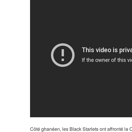
Côté ghanéen, les Black Starlets ont affronté la C