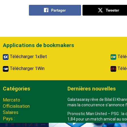
Partager
Tweeter
Applications de bookmakers
Télécharger 1xBet
Télé
Télécharger 1Win
Télé
Catégories
Dernières nouvelles
Mercato
Galatasaray rêve de Bilal El Kha
mais la concurrence s’annonce 
Officialisation
Salaires
Pronostic Man United – PSG : la 
Pays :
1,84 pour un match amical au 