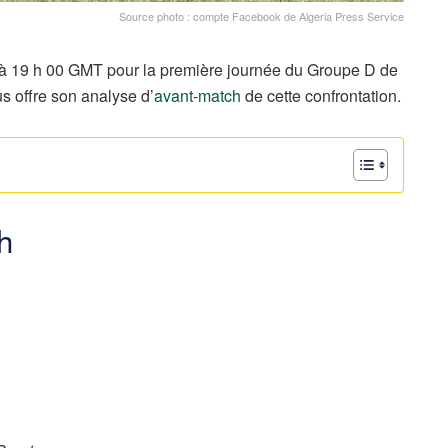
Source photo : compte Facebook de Algeria Press Service
6 à 19 h 00 GMT pour la première journée du Groupe D de
s offre son analyse d’
avant-match
de cette confrontation.
h