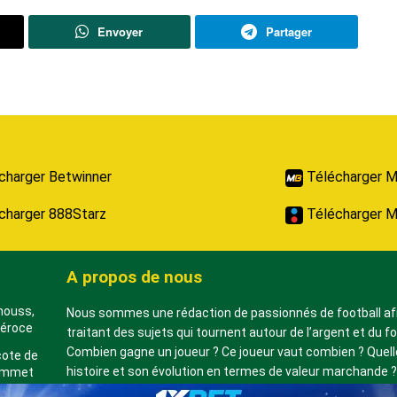
Envoyer
Partager
charger Betwinner
Télécharger M
charger 888Starz
Télécharger M
A propos de nous
nnouss,
Nous sommes une rédaction de passionnés de football af
féroce
traitant des sujets qui tournent autour de l’argent et du fo
Combien gagne un joueur ? Ce joueur vaut combien ? Quell
cote de
histoire et son évolution en termes de valeur marchande 
sommet
les réponses sont en détail sur notre site.