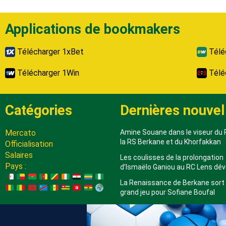
Applications de bookmakers
Télécharger 1xBet
Télé
Télécharger 1Win
Télé
Catégories
Dernières nouvel
Mercato
Amine Souane dans le viseur du 
la RS Berkane et du Khorfakkan
Officialisation
Salaires
Les coulisses de la prolongation
Pays :
d’Ismaëlo Ganiou au RC Lens dév
La Renaissance de Berkane sort 
grand jeu pour Sofiane Boufal