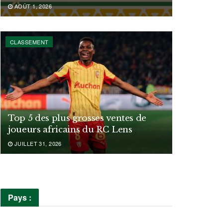
AOÛT 1, 2026
CLASSEMENT
Top 5 des plus grosses ventes de
joueurs africains du RC Lens
JUILLET 31, 2026
Pays :