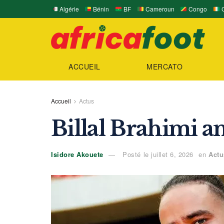
Algérie
Bénin
BF
Cameroun
Congo
C
ACCUEIL
MERCATO
Accueil
Actus
Billal Brahimi 
Isidore Akouete
Posté le juillet 6, 2026
en
Actu