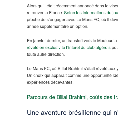
Alors qu’il était récemment annoncé dans le vise
retrouver la France.
Selon les informations du jou
proche de s’engager avec Le Mans FC, où il devra
année supplémentaire en option.
En janvier dernier, un transfert vers le Mouloudi
révélé en exclusivité l’intérêt du club algérois
pour
toute autre direction.
Le Mans FC, où Billal Brahimi s’était révélé aux 
Un choix qui apparaît comme une opportunité idéa
expériences décevantes.
Parcours de Billal Brahimi, coûts des tr
Une aventure brésilienne qui n