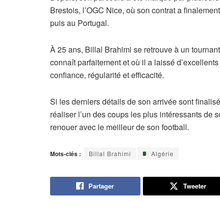
Brestois, l’OGC Nice, où son contrat a finalement
puis au Portugal.
À 25 ans, Billal Brahimi se retrouve à un tournan
connaît parfaitement et où il a laissé d’excellents
confiance, régularité et efficacité.
Si les derniers détails de son arrivée sont final
réaliser l’un des coups les plus intéressants de 
renouer avec le meilleur de son football.
Mots-clés :
Billal Brahimi
Algérie
Partager
Tweeter