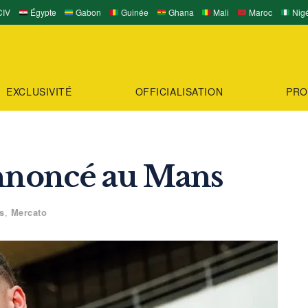
IV
Égypte
Gabon
Guinée
Ghana
Mali
Maroc
Nigé
EXCLUSIVITÉ
OFFICIALISATION
PRO
annoncé au Mans
s
,
Mercato