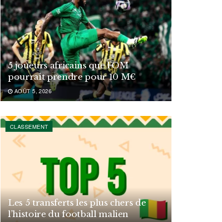
5 joueurs africains que l’OM
pourrait prendre pour 10 M€
AOÛT 5, 2026
CLASSEMENT
Les 5 transferts les plus chers de
l’histoire du football malien