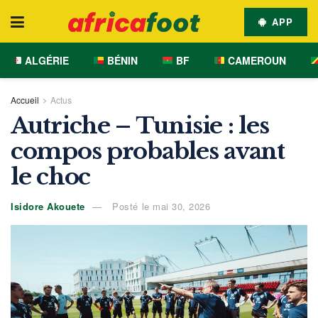
APP
ALGÉRIE
BÉNIN
BF
CAMEROUN
Accueil
Actus
Autriche – Tunisie : les
compos probables avant
le choc
Isidore Akouete
Posté le mai 30, 2026