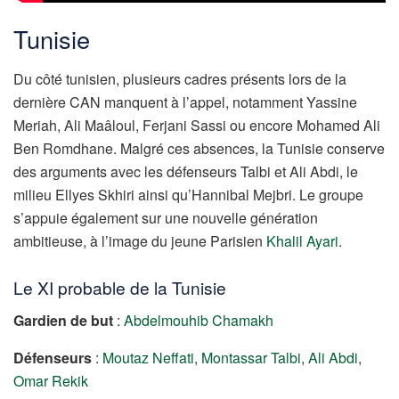
Tunisie
Du côté tunisien, plusieurs cadres présents lors de la
dernière CAN manquent à l’appel, notamment Yassine
Meriah, Ali Maâloul, Ferjani Sassi ou encore Mohamed Ali
Ben Romdhane. Malgré ces absences, la Tunisie conserve
des arguments avec les défenseurs Talbi et Ali Abdi, le
milieu Ellyes Skhiri ainsi qu’Hannibal Mejbri. Le groupe
s’appuie également sur une nouvelle génération
ambitieuse, à l’image du jeune Parisien
Khalil Ayari
.
Le XI probable de la Tunisie
Gardien de but
:
Abdelmouhib Chamakh
Défenseurs
:
Moutaz Neffati
,
Montassar Talbi
,
Ali Abdi
,
Omar Rekik