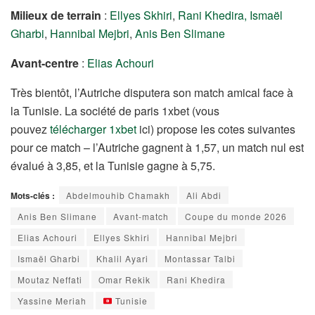
Milieux de terrain
:
Ellyes Skhiri
,
Rani Khedira,
Ismaël
Gharbi
,
Hannibal Mejbri
,
Anis Ben Slimane
Avant-centre
:
Elias Achouri
Très bientôt, l’Autriche disputera son match amical face à
la Tunisie. La société de paris 1xbet (vous
pouvez
télécharger 1xbet
ici) propose les cotes suivantes
pour ce match – l’Autriche gagnent à 1,57, un match nul est
évalué à 3,85, et la Tunisie gagne à 5,75.
Mots-clés :
Abdelmouhib Chamakh
Ali Abdi
Anis Ben Slimane
Avant-match
Coupe du monde 2026
Elias Achouri
Ellyes Skhiri
Hannibal Mejbri
Ismaël Gharbi
Khalil Ayari
Montassar Talbi
Moutaz Neffati
Omar Rekik
Rani Khedira
Yassine Meriah
Tunisie