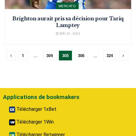
MERCATO
Brighton aurait pris sa décision pour Tariq
Lamptey
MAI 24, 2023
1
…
304
305
306
…
324
Applications de bookmakers
Télécharger 1xBet
Télécharger 1Win
Télécharger Betwinner