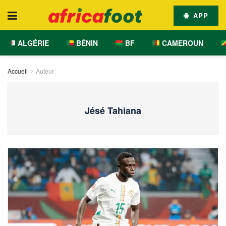
APP
ALGÉRIE
BÉNIN
BF
CAMEROUN
Accueil
Auteur
Jésé Tahiana