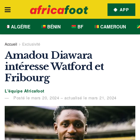
APP
ALGÉRIE
BÉNIN
BF
CAMEROUN
Accueil
Exclusivité
Amadou Diawara
intéresse Watford et
Fribourg
L'équipe Africafoot
Posté le mars 20, 2024 – actualisé le mars 21, 2024