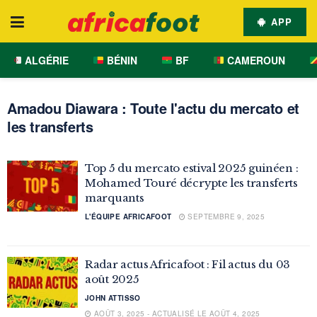
APP
ALGÉRIE
BÉNIN
BF
CAMEROUN
Amadou Diawara : Toute l'actu du mercato et
les transferts
Top 5 du mercato estival 2025 guinéen :
Mohamed Touré décrypte les transferts
marquants
L'ÉQUIPE AFRICAFOOT
SEPTEMBRE 9, 2025
Radar actus Africafoot : Fil actus du 03
août 2025
JOHN ATTISSO
AOÛT 3, 2025 - ACTUALISÉ LE AOÛT 4, 2025