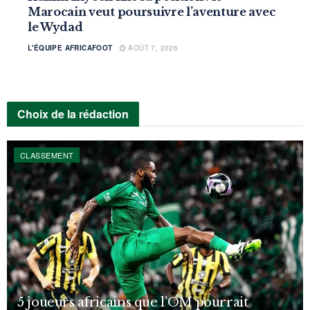
Marocain veut poursuivre l’aventure avec
le Wydad
L'ÉQUIPE AFRICAFOOT
AOÛT 7, 2026
Choix de la rédaction
CLASSEMENT
5 joueurs africains que l’OM pourrait