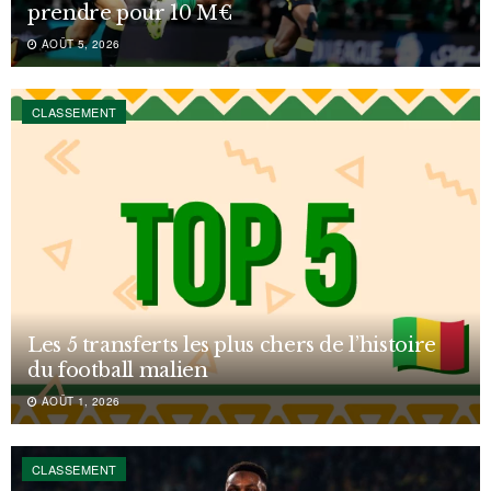
prendre pour 10 M€
AOÛT 5, 2026
CLASSEMENT
Les 5 transferts les plus chers de l’histoire
du football malien
AOÛT 1, 2026
CLASSEMENT