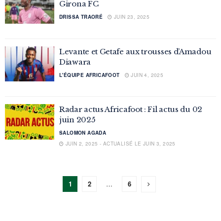
Girona FC
DRISSA TRAORÉ
JUIN 23, 2025
Levante et Getafe aux trousses d’Amadou
Diawara
L'ÉQUIPE AFRICAFOOT
JUIN 4, 2025
Radar actus Africafoot : Fil actus du 02
juin 2025
SALOMON AGADA
JUIN 2, 2025 - ACTUALISÉ LE JUIN 3, 2025
1
2
…
6